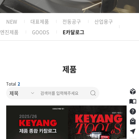
NEW
대표제품
전동공구
산업용구
엔진제품
GOODS
E카달로그
제품
Total
2
구입제품등록
제목
E카달로그
Q&A
쇼핑몰
서비스점 찾기